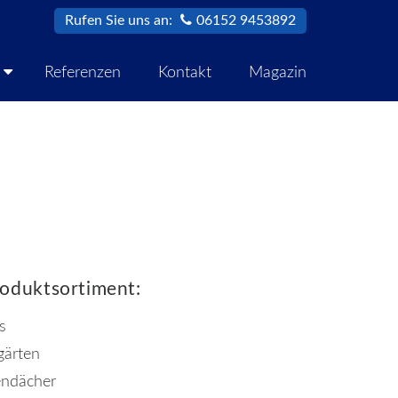
Rufen Sie uns an:
06152 9453892
Referenzen
Kontakt
Magazin
oduktsortiment:
s
gärten
endächer