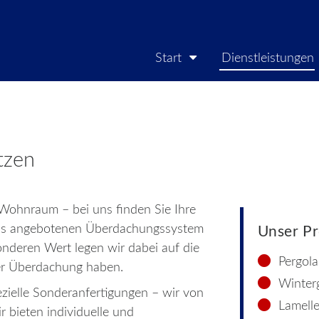
Start
Dienstleistungen
tzen
Wohnraum – bei uns finden Sie Ihre
uns angebotenen Überdachungssystem
Unser Pr
nderen Wert legen wir dabei auf die
Pergola
rer Überdachung haben.
Winter
ezielle Sonderanfertigungen – wir von
Lamell
bieten individuelle und