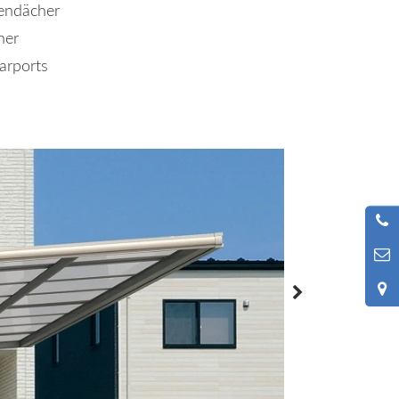
endächer
her
arports
Weiter