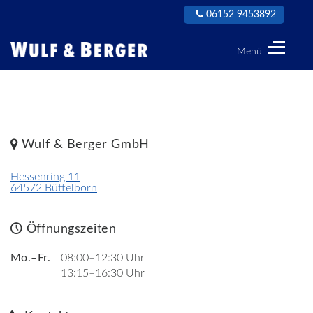
06152 9453892
Menü
Wulf
&
Berger
GmbH
Wulf & Berger GmbH
Hessenring 11
64572 Büttelborn
Öffnungszeiten
Mo.–Fr.
08:00–12:30 Uhr
13:15–16:30 Uhr