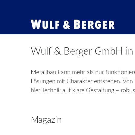
Wulf
&
Berger
Wulf & Berger GmbH in 
GmbH
Metallbau kann mehr als nur funktionier
Lösungen mit Charakter entstehen. Von Ü
hier Technik auf klare Gestaltung – robu
Magazin