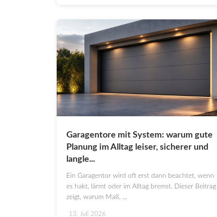
Garagentore mit System: warum gute
Planung im Alltag leiser, sicherer und
langle...
Ein Garagentor wird oft erst dann beachtet, wenn
es hakt, lärmt oder im Alltag bremst. Dieser Beitrag
zeigt, warum Maß, ...
13. Juli 2026