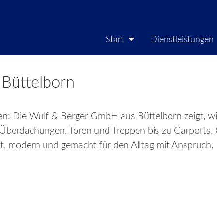
Start
Dienstleistungen
Büttelborn
en: Die Wulf & Berger GmbH aus Büttelborn zeigt, wi
berdachungen, Toren und Treppen bis zu Carports, G
st, modern und gemacht für den Alltag mit Anspruch.