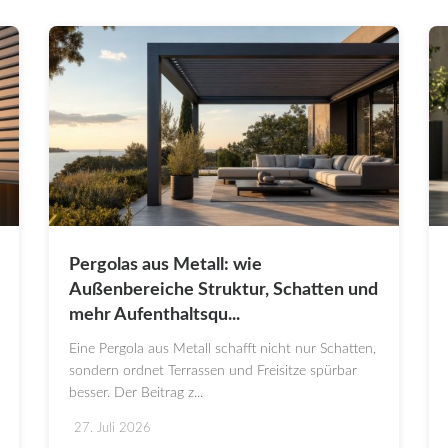
Pergolas aus Metall: wie
Außenbereiche Struktur, Schatten und
mehr Aufenthaltsqu...
Eine Pergola aus Metall schafft nicht nur Schatten,
sondern ordnet Terrassen und Freisitze spürbar
besser. Der Beitrag z...
27. Juli 2026