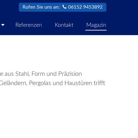
Rufen Sie uns an:
06152 9453892
Referenzen
Kontakt
Magazin
e aus Stahl, Form und Präzision
eländern, Pergolas und Haustüren trifft