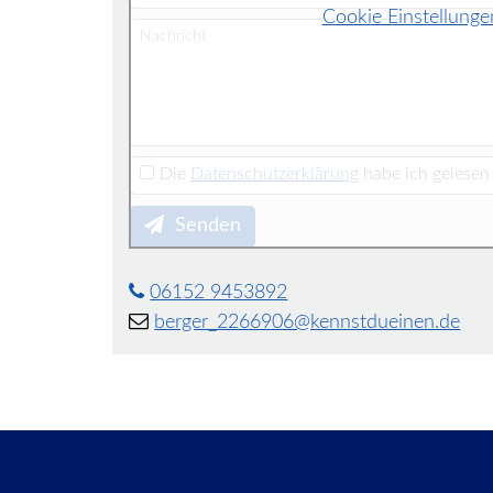
Cookie Einstellunge
Nachricht
Die
Datenschutzerklärung
habe ich gelesen 
Senden
06152 9453892
berger_2266906@kennstdueinen.de